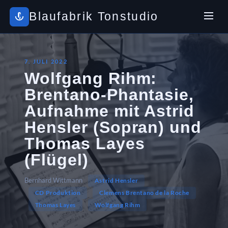
Blaufabrik Tonstudio
7. JULI 2022
Wolfgang Rihm:
Brentano-Phantasie,
Aufnahme mit Astrid
Hensler (Sopran) und
Thomas Layes
(Flügel)
Bernhard Wittmann
Astrid Hensler
CD Produktion
Clemens Brentano de la Roche
Thomas Layes
Wolfgang Rihm