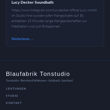
Lucy Decker Soundbath
https://www.instagram.com/lucydecker.official Lucy nimmt
im Studio ihre wundervollen Klangschalen auf. Es
entstehen 15 Minuten lange Klanglandschaften zur
Meditation und zum Entspannen.
Weiterlesen →
Blaufabrik Tonstudio
Tonstudio · Bernhard Wittmann · Sulzbach, Saarland
LEISTUNGEN
STUDIO
KONTAKT