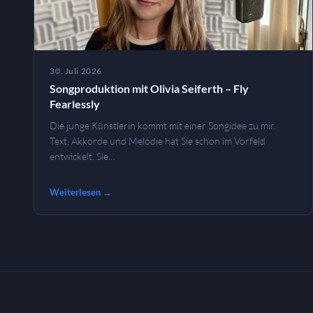
30. Juli 2026
Songproduktion mit Olivia Seiferth – Fly
Fearlessly
Die junge Künstlerin kommt mit einer Songidee zu mir.
Text, Akkorde und Melodie hat Sie schon im Vorfeld
entwickelt. Sie…
Weiterlesen →