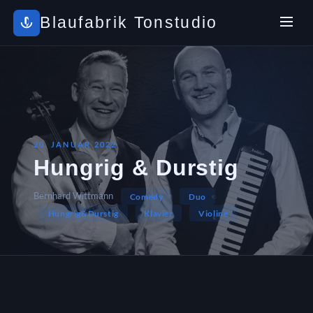
Blaufabrik Tonstudio
20. JANUAR 2022
Hungrig & Durstig
Bernhard Wittmann
Comedy
Duo
Hungrig&Durstig
Klavier
Violine