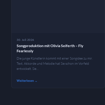
30. Juli 2026
Songproduktion mit Olivia Seiferth – Fly
Fearlessly
Die junge Künstlerin kommt mit einer Songidee zu mir.
Text, Akkorde und Melodie hat Sie schon im Vorfeld
entwickelt. Sie…
Weiterlesen →