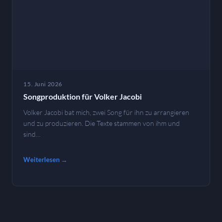
15. Juni 2026
Songproduktion für Volker Jacobi
Volker Jacobi bat mich, zwei Song für ihn zu arrangieren
und zu produzieren. Die Texte stammen von ihm und
sind…
Weiterlesen →