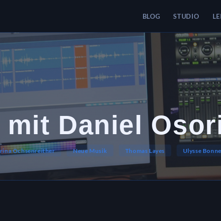
BLOG
STUDIO
LE
mit Daniel Osor
rina Ochsenreither
Neue Musik
Thomas Layes
Ulysse Bonn