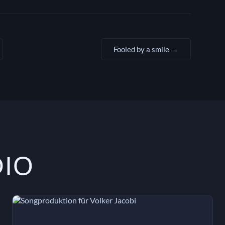
Fooled by a smile →
DIO